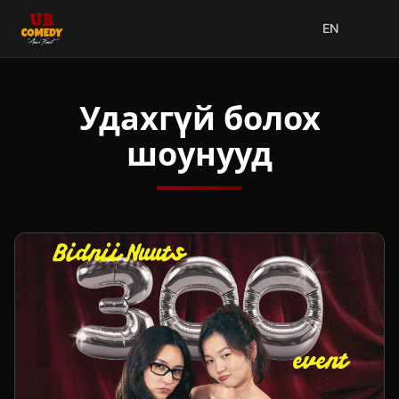
EN
Удахгүй болох
шоунууд