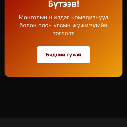
Бүтээв!
Монголын шилдэг Комедианууд
болон олон улсын жүжигчдийн
тоглолт
Бидний тухай