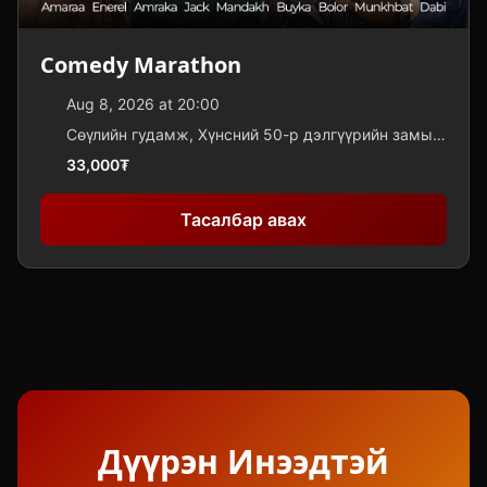
Comedy Marathon
Aug 8, 2026 at 20:00
Сөүлийн гудамж, Хүнсний 50-р дэлгүүрийн замын
урд, САНТ АСАР төвийн 2 давхарт, UB Comedy
33,000₮
Club эсвэл what3words application-p /|/ UB
COMEDY CLUB 3 үгт хаяг: дүүрэн.инээдтэй.бүтээв
Тасалбар авах
Дүүрэн Инээдтэй