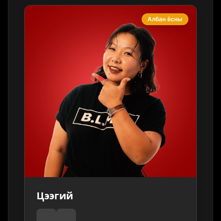
Албан ёсны
Цээгий