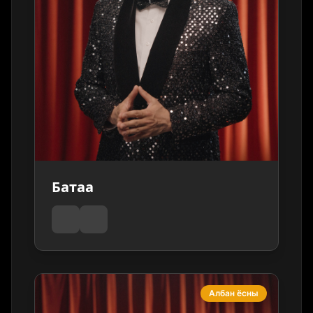
Батаа
Албан ёсны