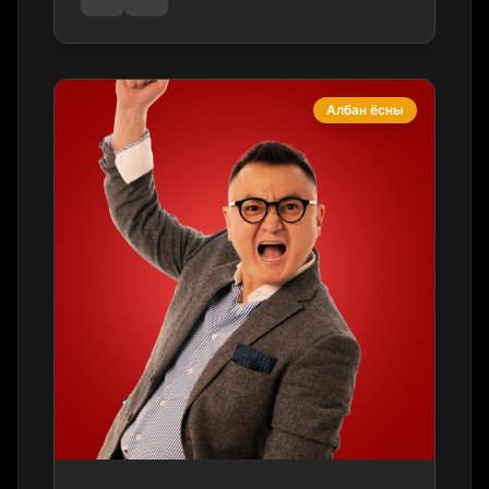
Албан ёсны