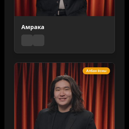
Амрака
Албан ёсны