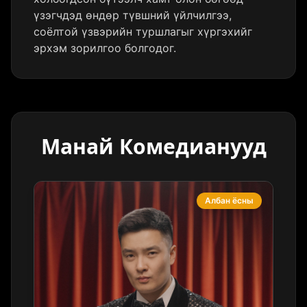
үзэгчдэд өндөр түвшний үйлчилгээ,
соёлтой үзвэрийн туршлагыг хүргэхийг
эрхэм зорилгоо болгодог.
Манай Комедианууд
Албан ёсны