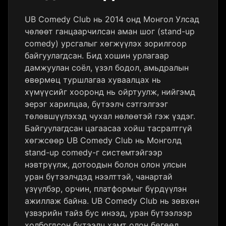
UB Comedy Club нь 2014 онд Монгол Улсад
чөлөөт ганцаарчилсан аман шог (stand-up
comedy) урсгалыг хөгжүүлэх зорилгоор
байгуулагдсан. Бид хошин урлагаар
дамжуулан соёл, үзэл бодол, амьдралын
өвөрмөц туршлагаа хуваалцах нь
хүмүүсийг хооронд нь ойртуулж, нийгэмд
эерэг харилцаа, бүтээлч сэтгэлгээг
төлөвшүүлэхэд чухал нөлөөтэй гэж үздэг.
Байгуулагдсан цагаасаа хойш тасралтгүй
хөгжсөөр UB Comedy Club нь Монголд
stand-up comedy-г системтэйгээр
нэвтрүүлж, дотоодын болон олон улсын
уран бүтээлчдэд нээлттэй, чанартай
үзүүлбэр, орчин, платформыг бүрдүүлэн
ажиллаж байна. UB Comedy Club нь зөвхөн
үзвэрийн тайз бус инээд, уран бүтээлээр
холбогдсон бүтээлч хамт олон бөгөөд