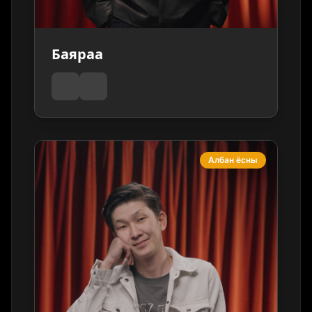
Баяраа
Албан ёсны