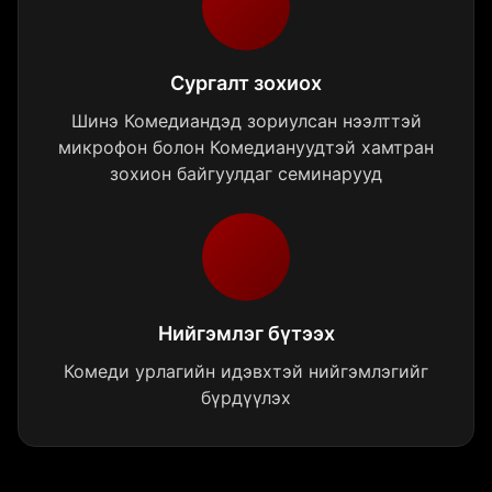
Сургалт зохиох
Шинэ Комедиандэд зориулсан нээлттэй
микрофон болон Комедиануудтэй хамтран
зохион байгуулдаг семинарууд
Нийгэмлэг бүтээх
Комеди урлагийн идэвхтэй нийгэмлэгийг
бүрдүүлэх