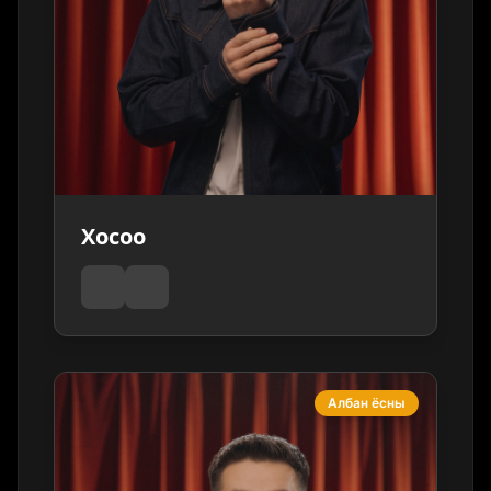
Хосоо
Албан ёсны