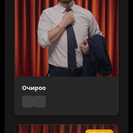
Очироо
Албан ёсны