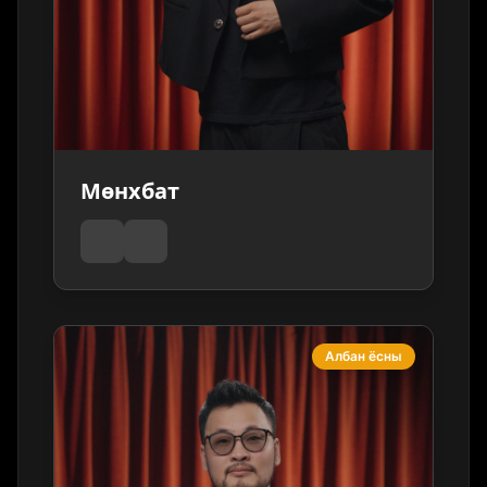
Мөнхбат
Албан ёсны