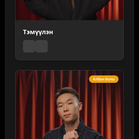
Тэмүүлэн
Албан ёсны