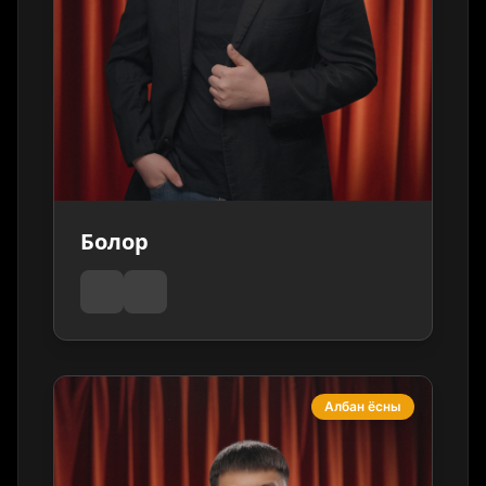
Болор
Албан ёсны