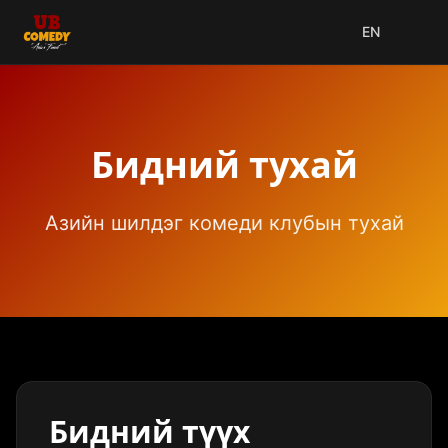
EN
Бидний тухай
Азийн шилдэг комеди клубын тухай
Бидний түүх