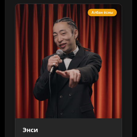
Албан ёсны
Энси