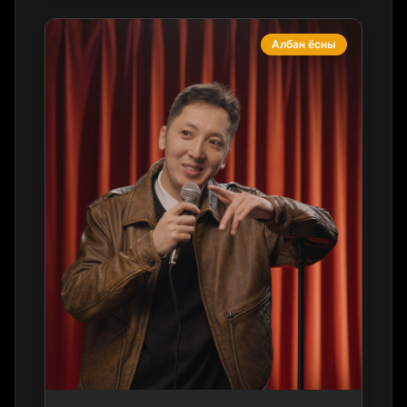
Албан ёсны