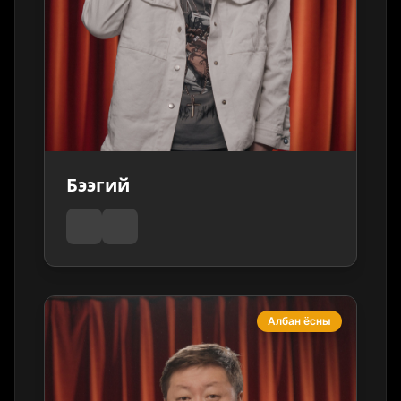
Бээгий
Албан ёсны