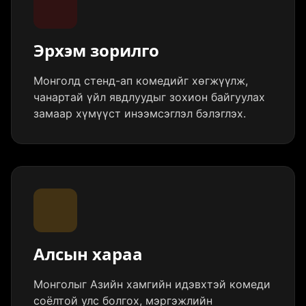
Эрхэм зорилго
Монголд стенд-ап комедийг хөгжүүлж,
чанартай үйл явдлуудыг зохион байгуулах
замаар хүмүүст инээмсэглэл бэлэглэх.
Алсын хараа
Монголыг Азийн хамгийн идэвхтэй комеди
соёлтой улс болгох, мэргэжлийн