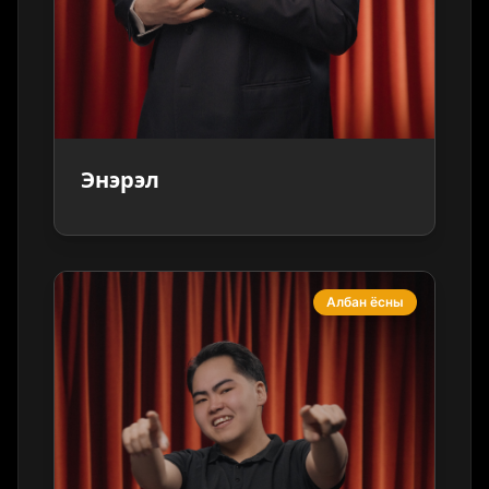
Энэрэл
Албан ёсны