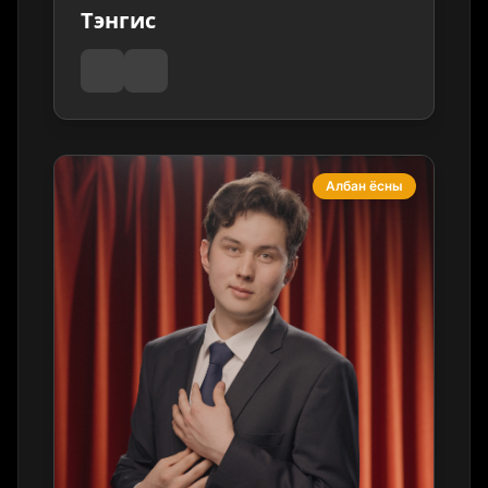
Тэнгис
Албан ёсны